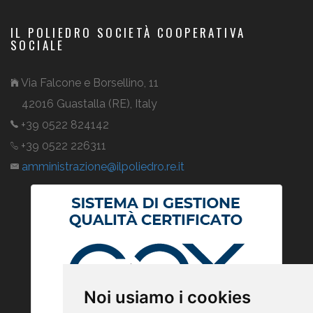
IL POLIEDRO SOCIETÀ COOPERATIVA
SOCIALE
Via Falcone e Borsellino, 11
42016 Guastalla (RE), Italy
+39 0522 824142
+39 0522 226311
amministrazione
ilpoliedro.re
it
Noi usiamo i cookies